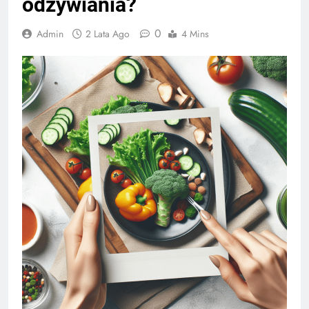
odżywiania?
0
Admin
2 Lata Ago
4 Mins