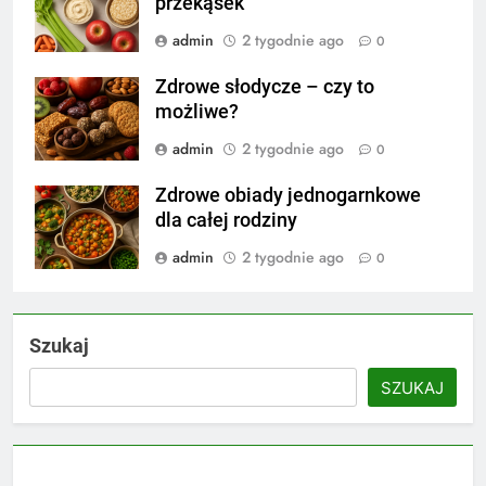
przekąsek
admin
2 tygodnie ago
0
Zdrowe słodycze – czy to
możliwe?
admin
2 tygodnie ago
0
Zdrowe obiady jednogarnkowe
dla całej rodziny
admin
2 tygodnie ago
0
Szukaj
SZUKAJ