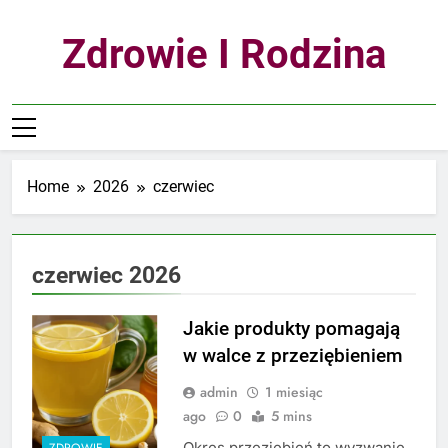
Skip
to
Zdrowie I Rodzina
content
Home
2026
czerwiec
czerwiec 2026
Jakie produkty pomagają
w walce z przeziębieniem
admin
1 miesiąc
ago
0
5 mins
Okres przeziębień to wyzwanie
ZDROWIE