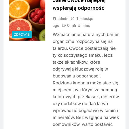
Jakie owoce najlepiej
wspierają odporność
admin
1 miesiąc
ago
0
5 mins
Wzmacnianie naturalnych barier
ZDROWIE
organizmu rozpoczyna się na
talerzu. Owoce dostarczają nie
tylko soczystego smaku, lecz
także składników, które
odgrywają kluczową rolę w
budowaniu odporności.
Rodzinna kuchnia może stać się
miejscem, w którym za pomocą
kolorowych przekąsek, deserów
czy dodatków do dań łatwo
wprowadzić bogactwo witamin i
minerałów. Bez względu na wiek
domowników, warto postawić