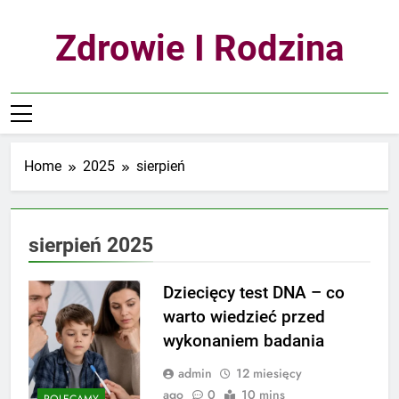
Skip
to
Zdrowie I Rodzina
content
Home
2025
sierpień
sierpień 2025
Dziecięcy test DNA – co
warto wiedzieć przed
wykonaniem badania
admin
12 miesięcy
ago
0
10 mins
POLECAMY