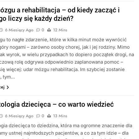
ózgu a rehabilitacja – od kiedy zacząć i
go liczy się każdy dzień?
6 Miesięcy Ago
0
12 Mins
u to nagłe zdarzenie, które w kilka minut może wywrócić
góry nogami – zarówno osoby chorej, jak i jej rodziny. Mimo
jak wyrok, w wielu przypadkach to dopiero początek drogi, na
luczową rolę odgrywa odpowiednio zaplanowana pomoc –
ię więcej: udar mózgu rehabilitacja. Im szybciej zostanie
, tym…
cej
ologia dziecięca – co warto wiedzieć
6 Miesięcy Ago
0
13 Mins
gia dziecięca to dziedzina, która ma ogromne znaczenie dla
amy ustnej najmłodszych pacjentów, a co za tym idzie – dla