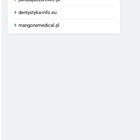
dentystyka-info.eu
mangonemedical.pl