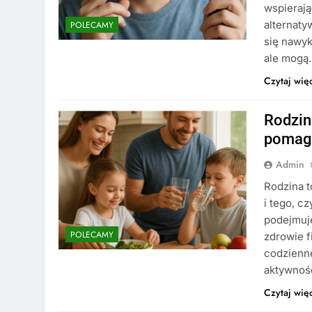
wspierają
alternaty
POLECAMY
się nawyk
ale mogą
Czytaj wię
Rodzin
pomaga
Admin
Rodzina t
i tego, c
podejmuje
POLECAMY
zdrowie 
codzienne
aktywność
Czytaj wię