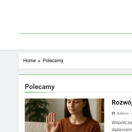
Skip
to
content
Home
Polecamy
Polecamy
Rozwój
Admin
Współczes
dążeniem