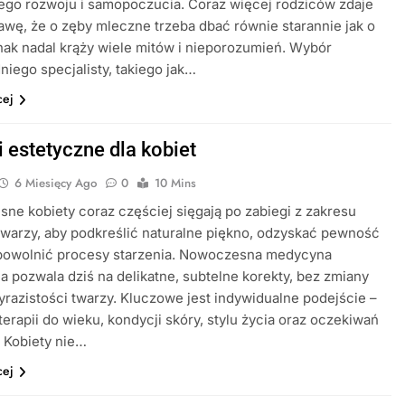
ego rozwoju i samopoczucia. Coraz więcej rodziców zdaje
awę, że o zęby mleczne trzeba dbać równie starannie jak o
dnak nadal krąży wiele mitów i nieporozumień. Wybór
iego specjalisty, takiego jak…
cej
i estetyczne dla kobiet
6 Miesięcy Ago
0
10 Mins
ne kobiety coraz częściej sięgają po zabiegi z zakresu
twarzy, aby podkreślić naturalne piękno, odzyskać pewność
 spowolnić procesy starzenia. Nowoczesna medycyna
a pozwala dziś na delikatne, subtelne korekty, bez zmiany
yrazistości twarzy. Kluczowe jest indywidualne podejście –
terapii do wieku, kondycji skóry, stylu życia oraz oczekiwań
. Kobiety nie…
cej