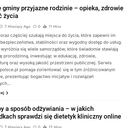
e gminy przyjazne rodzinie – opieka, zdrowie
ć życia
7 Miesięcy Ago
0
11 Mins
oraz częściej szukają miejsca do życia, które zapewni im
bezpieczeństwa, stabilności oraz wygodny dostęp do usług.
wyróżnia się wiele samorządów, które świadomie stawiają
kę prorodzinną, inwestując w edukację, zdrowie,
kturę oraz wysoką jakość przestrzeni publicznej. Serwis
polsce.pl pomaga zorientować się w tym zróżnicowanym
ie, prezentując bogactwo inicjatyw i rozwiązań
nych…
cej
y a sposób odżywiania – w jakich
dkach sprawdzi się dietetyk kliniczny online
7 Miesięcy Ago
0
12 Mins