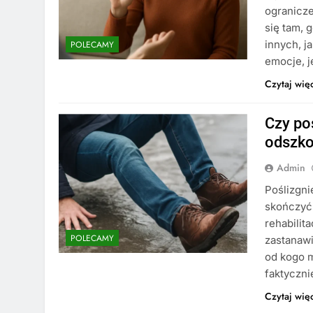
ogranicze
się tam, 
innych, j
POLECAMY
emocje, j
Czytaj wię
Czy po
odszk
Admin
Poślizgn
skończyć 
rehabilit
POLECAMY
zastanawi
od kogo m
faktyczn
Czytaj wię