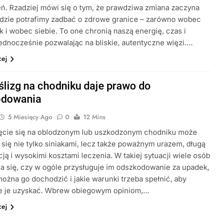
ń. Rzadziej mówi się o tym, że prawdziwa zmiana zaczyna
gdzie potrafimy zadbać o zdrowe granice – zarówno wobec
ak i wobec siebie. To one chronią naszą energię, czas i
ednocześnie pozwalając na bliskie, autentyczne więzi….
cej
ślizg na chodniku daje prawo do
odowania
5 Miesięcy Ago
0
12 Mins
ięcie się na oblodzonym lub uszkodzonym chodniku może
się nie tylko siniakami, lecz także poważnym urazem, długą
acją i wysokimi kosztami leczenia. W takiej sytuacji wiele osób
a się, czy w ogóle przysługuje im odszkodowanie za upadek,
ożna go dochodzić i jakie warunki trzeba spełnić, aby
ie je uzyskać. Wbrew obiegowym opiniom,…
cej