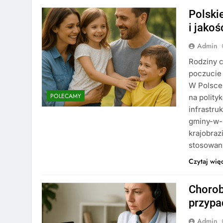
Polski
i jakoś
Admin
Rodziny c
poczucie 
W Polsce 
POLECAMY
na polity
infrastru
gminy-w-
krajobraz
stosowa
Czytaj wię
Chorob
przypa
Admin