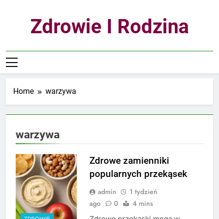
Skip
to
Zdrowie I Rodzina
content
Home
warzywa
warzywa
Zdrowe zamienniki
popularnych przekąsek
admin
1 tydzień
ago
0
4 mins
Zdrowe przekąski mogą w
ZDROWIE