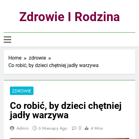
Skip
to
Zdrowie I Rodzina
content
Home
zdrowie
Co robić, by dzieci chętniej jadły warzywa
ZDROWIE
Co robić, by dzieci chętniej
jadły warzywa
0
Admin
6 Miesięcy Ago
4 Mins