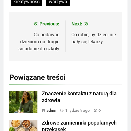
kreatywność
warzywa
Previous:
Next:
Nawigacja
wpisu
Co podawać
Co robić, by dzieci nie
dzieciom na drugie
bały się lekarzy
śniadanie do szkoły
Powiązane treści
Znaczenie kontaktu z naturą dla
zdrowia
admin
1 tydzień ago
0
Zdrowe zamienniki popularnych
przekąsek