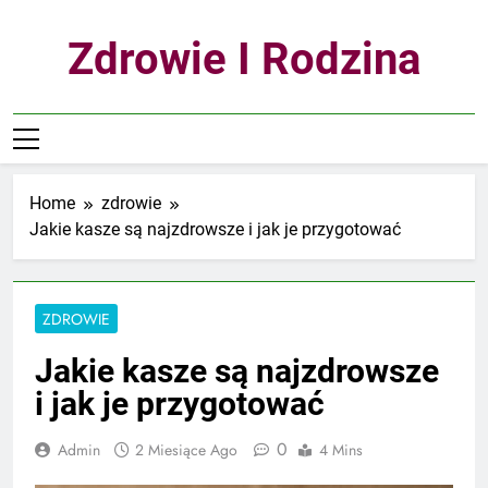
Skip
to
Zdrowie I Rodzina
content
Home
zdrowie
Jakie kasze są najzdrowsze i jak je przygotować
ZDROWIE
Jakie kasze są najzdrowsze
i jak je przygotować
0
Admin
2 Miesiące Ago
4 Mins