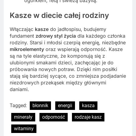
ogórkiem, fetą i świeżą bazylią.
Kasze w diecie całej rodziny
Włączając
kasze
do jadłospisu, budujemy
fundament
zdrowy styl życia
dla każdego członka
rodziny. Starsi i młodsi czerpią energię, niezbędne
mikroelementy
oraz wspierają odporność. Kasze
są na tyle elastyczne, że komponują się z
ulubionymi smakami dzieci, zachęcając je do
próbowania nowych potraw. Dzięki nim posiłki
stają się bardziej sycące, co zmniejsza podjadanie
niezdrowych przekąsek między głównymi
daniami.
Tagged:
błonnik
energii
kasza
minerały
odporność
rodzaje kasz
witaminy