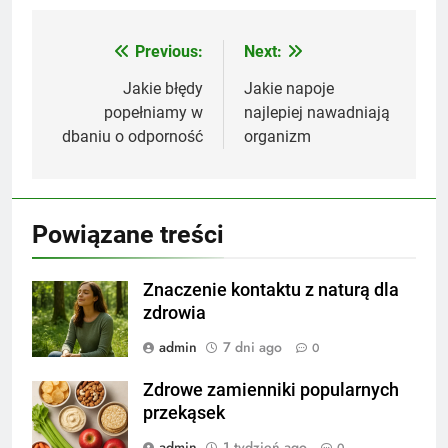
Previous:
Next:
Nawigacja
wpisu
Jakie błędy
Jakie napoje
popełniamy w
najlepiej nawadniają
dbaniu o odporność
organizm
Powiązane treści
Znaczenie kontaktu z naturą dla
zdrowia
admin
7 dni ago
0
Zdrowe zamienniki popularnych
przekąsek
admin
1 tydzień ago