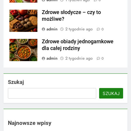
0
Zdrowe słodycze – czy to
możliwe?
admin
2 tygodnie ago
0
Zdrowe obiady jednogarnkowe
dla całej rodziny
admin
2 tygodnie ago
0
Szukaj
SZUKAJ
Najnowsze wpisy