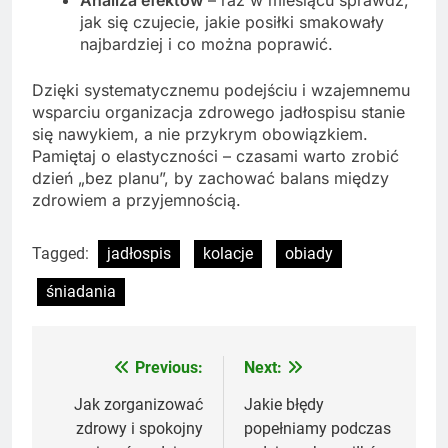
Analiza efektów
– raz w miesiącu sprawdź,
jak się czujecie, jakie posiłki smakowały
najbardziej i co można poprawić.
Dzięki systematycznemu podejściu i wzajemnemu
wsparciu organizacja zdrowego jadłospisu stanie
się nawykiem, a nie przykrym obowiązkiem.
Pamiętaj o elastyczności – czasami warto zrobić
dzień „bez planu”, by zachować balans między
zdrowiem a przyjemnością.
Tagged:
jadłospis
kolacje
obiady
śniadania
Previous:
Next:
Nawigacja
wpisu
Jak zorganizować
Jakie błędy
zdrowy i spokojny
popełniamy podczas