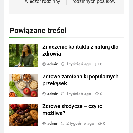
wieczór rodzinny
rodzinnych posiłków
Powiązane treści
Znaczenie kontaktu z naturą dla
zdrowia
admin
1 tydzień ago
0
Zdrowe zamienniki popularnych
przekąsek
admin
1 tydzień ago
0
Zdrowe słodycze – czy to
możliwe?
admin
2 tygodnie ago
0