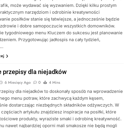
rafik, może wydawać się wyzwaniem. Dzięki kilku prostym
raktycznym narzędziom i odrobinie kreatywności
anie posiłków stanie się łatwiejsze, a jednocześnie będzie
 zdrowie i dobre samopoczucie wszystkich domowników.
ie tygodniowego menu Kluczem do sukcesu jest planowanie
zeniem. Przygotowując jadłospis na cały tydzień,
z…
cej
 przepisy dla niejadków
6 Miesięcy Ago
0
4 Mins
rzepisy dla niejadków to doskonały sposób na wprowadzenie
nnego menu potraw, które zachwycą każdym kęsem,
śnie dostarczając niezbędnych składników odżywczych. W
 częściach artykułu znajdziesz inspiracje na posiłki, które
tościowe produkty, wyraziste smaki i odrobinę kreatywność.
mu nawet najbardziej oporni mali smakosze nie będą mogli