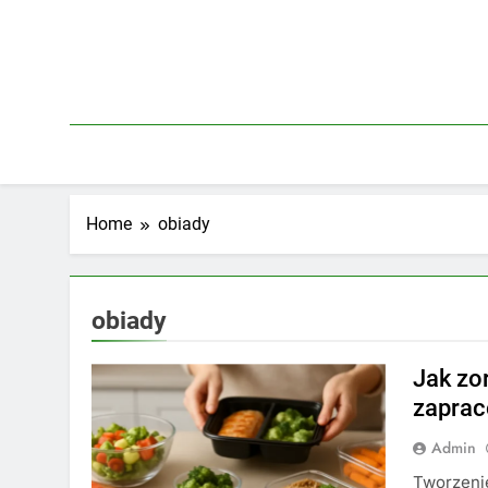
Skip
to
content
Home
obiady
obiady
Jak zo
zaprac
Admin
Tworzenie