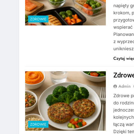
napięty g
krokom, p
ZDROWIE
przygotow
wspierać
Planowan
z wyprzed
uniknies
Czytaj wię
Zdrowe
Admin
Zdrowe p
do rodzi
jednocze
kolejnych
łączą war
ZDROWIE
Dzięki te