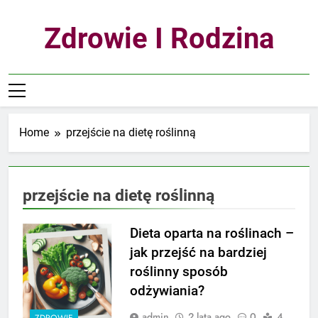
Skip
to
Zdrowie I Rodzina
content
Home
przejście na dietę roślinną
przejście na dietę roślinną
Dieta oparta na roślinach –
jak przejść na bardziej
roślinny sposób
odżywiania?
admin
2 lata ago
0
4
ZDROWIE