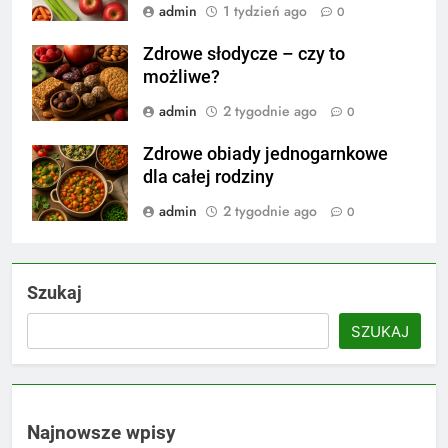
admin
1 tydzień ago
0
Zdrowe słodycze – czy to
możliwe?
admin
2 tygodnie ago
0
Zdrowe obiady jednogarnkowe
dla całej rodziny
admin
2 tygodnie ago
0
Szukaj
SZUKAJ
Najnowsze wpisy