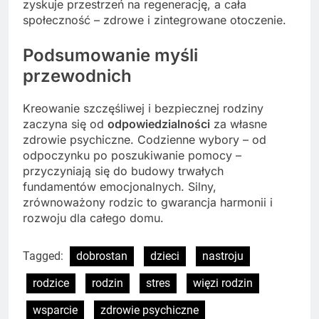
zyskuje przestrzeń na regenerację, a cała
społeczność – zdrowe i zintegrowane otoczenie.
Podsumowanie myśli
przewodnich
Kreowanie szczęśliwej i bezpiecznej rodziny
zaczyna się od
odpowiedzialności
za własne
zdrowie psychiczne. Codzienne wybory – od
odpoczynku po poszukiwanie pomocy –
przyczyniają się do budowy trwałych
fundamentów emocjonalnych. Silny,
zrównoważony rodzic to gwarancja harmonii i
rozwoju dla całego domu.
Tagged:
dobrostan
dzieci
nastroju
rodzice
rodzin
stres
więzi rodzin
wsparcie
zdrowie psychiczne