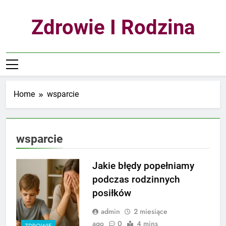
Skip
to
Zdrowie I Rodzina
content
Home
wsparcie
wsparcie
Jakie błędy popełniamy
podczas rodzinnych
posiłków
admin
2 miesiące
ago
0
4 mins
ZDROWIE