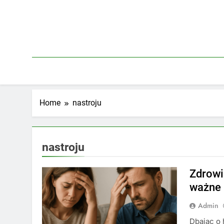
Skip
to
content
Home
nastroju
nastroju
Zdrowi
ważne
Admin
Dbając o 