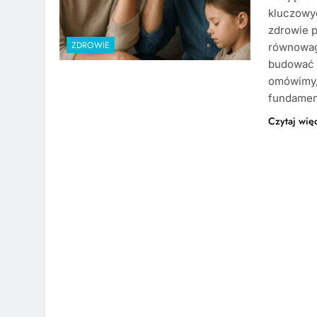
kluczowy
zdrowie p
ZDROWIE
równowagi
budować 
omówimy,
fundament
Czytaj wię