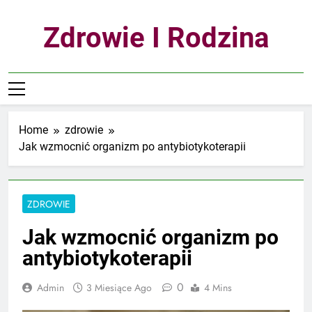
Skip
to
Zdrowie I Rodzina
content
Home
zdrowie
Jak wzmocnić organizm po antybiotykoterapii
ZDROWIE
Jak wzmocnić organizm po
antybiotykoterapii
0
Admin
3 Miesiące Ago
4 Mins