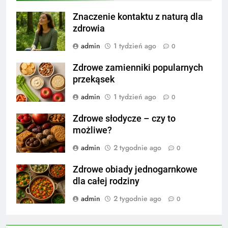
Znaczenie kontaktu z naturą dla
zdrowia
admin
1 tydzień ago
0
Zdrowe zamienniki popularnych
przekąsek
admin
1 tydzień ago
0
Zdrowe słodycze – czy to
możliwe?
admin
2 tygodnie ago
0
Zdrowe obiady jednogarnkowe
dla całej rodziny
admin
2 tygodnie ago
0