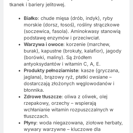
tkanek i bariery jelitowej.
Białko
: chude mięsa (drób, indyk), ryby
morskie (dorsz, łosoś), rośliny strączkowe
(soczewica, fasola). Aminokwasy stanowią
podstawę enzymów i przeciwciał.
Warzywa i owoce
: korzenie (marchew,
burak), kapustne (brokuły, kalafior), jagody
(borówki, maliny). Są źródłem
antyoksydantów i witamin C, A, E.
Produkty pełnoziarniste
: kasze (gryczana,
jaglana), brązowy ryż, płatki owsiane –
dostarczają złożonych węglowodanów i
błonnika.
Zdrowe tłuszcze
: oliwa z oliwek, olej
rzepakowy, orzechy – wspierają
wchłanianie witamin rozpuszczalnych w
tłuszczach.
Płyny
: woda niegazowana, ziołowe herbaty,
wywary warzywne – kluczowe dla