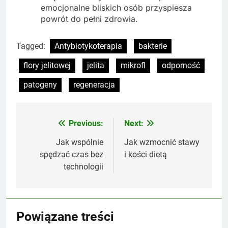
emocjonalne bliskich osób przyspiesza
powrót do pełni zdrowia.
Tagged:
Antybiotykoterapia
bakterie
flory jelitowej
jelita
mikrofl
odporność
patogeny
regeneracja
Previous:
Next:
Nawigacja
wpisu
Jak wspólnie
Jak wzmocnić stawy
spędzać czas bez
i kości dietą
technologii
Powiązane treści