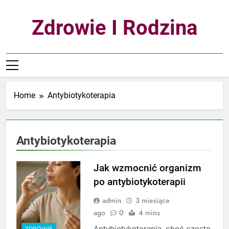
Skip
to
Zdrowie I Rodzina
content
Home
Antybiotykoterapia
Antybiotykoterapia
Jak wzmocnić organizm
po antybiotykoterapii
admin
3 miesiące
ago
0
4 mins
Antybiotykoterapia, choć często
ZDROWIE