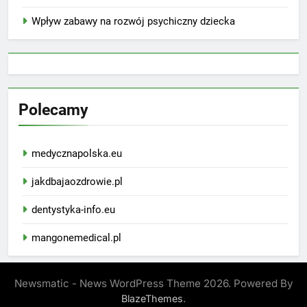
Wpływ zabawy na rozwój psychiczny dziecka
Polecamy
medycznapolska.eu
jakdbajaozdrowie.pl
dentystyka-info.eu
mangonemedical.pl
Newsmatic - News WordPress Theme 2026. Powered By
.
BlazeThemes