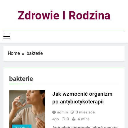
Skip
to
Zdrowie I Rodzina
content
Home
bakterie
bakterie
Jak wzmocnić organizm
po antybiotykoterapii
admin
3 miesiące
ago
0
4 mins
Antybiotykoterapia, choć często
ZDROWIE