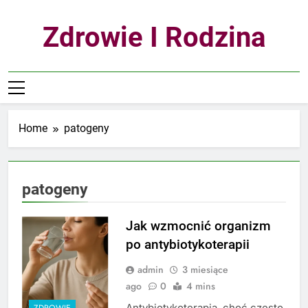
Skip
to
Zdrowie I Rodzina
content
Home
patogeny
patogeny
Jak wzmocnić organizm
po antybiotykoterapii
admin
3 miesiące
ago
0
4 mins
Antybiotykoterapia, choć często
ZDROWIE