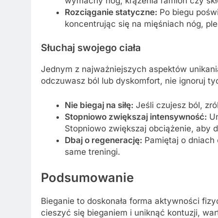
wymachy nóg, krążenia ramion czy skł
Rozciąganie statyczne:
Po biegu poświ
koncentrując się na mięśniach nóg, ple
Słuchaj swojego ciała
Jednym z najważniejszych aspektów unikania k
odczuwasz ból lub dyskomfort, nie ignoruj t
Nie biegaj na siłę:
Jeśli czujesz ból, zr
Stopniowo zwiększaj intensywność:
Un
Stopniowo zwiększaj obciążenie, aby d
Dbaj o regenerację:
Pamiętaj o dniach 
same treningi.
Podsumowanie
Bieganie to doskonała forma aktywności fizyc
cieszyć się bieganiem i uniknąć kontuzji, w