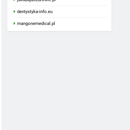
dentystyka-info.eu
mangonemedical.pl