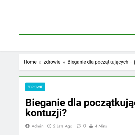
Skip
to
content
Home
zdrowie
Bieganie dla początkujących – j
ZDROWIE
Bieganie dla początkują
kontuzji?
0
Admin
2 Lata Ago
4 Mins