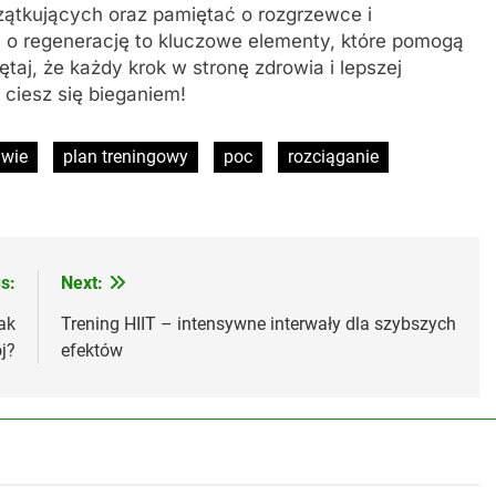
zątkujących oraz pamiętać o rozgrzewce i
ie o regenerację to kluczowe elementy, które pomogą
aj, że każdy krok w stronę zdrowia i lepszej
i ciesz się bieganiem!
wie
plan treningowy
poc
rozciąganie
s:
Next:
ak
Trening HIIT – intensywne interwały dla szybszych
j?
efektów