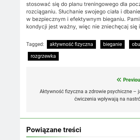
stosować się do planu treningowego dla poc
rozciąganiu. Słuchanie swojego ciała i dban
w bezpiecznym i efektywnym bieganiu. Pamięt
kondycji jest ważny, więc nie zniechęcaj się 
Tagged:
aktywność fizyczna
bieganie
obu
rozgrzewka
Previou
Nawigacja
wpisu
Aktywność fizyczna a zdrowie psychiczne – j
ćwiczenia wpływają na nastró
Powiązane treści