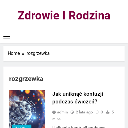
Skip
to
Zdrowie I Rodzina
content
Home
rozgrzewka
rozgrzewka
Jak uniknąć kontuzji
podczas ćwiczeń?
admin
2 lata ago
0
5
mins
Unikanie kontuzji podczas
ZDROWIE