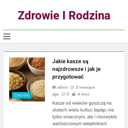
Skip
to
Zdrowie I Rodzina
content
Jakie kasze są
najzdrowsze i jak je
przygotować
admin
2 miesiące
ago
0
4 mins
ZDROWIE
Kasze od wieków goszczą na
stołach wielu kultur, będąc nie
tylko smacznym, ale i niezwykle
wartościowym składnikiem