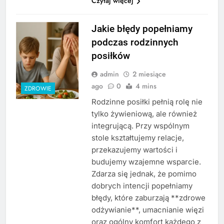
Czytaj więcej
Jakie błędy popełniamy
podczas rodzinnych
posiłków
admin
2 miesiące
ago
0
4 mins
ZDROWIE
Rodzinne posiłki pełnią rolę nie
tylko żywieniową, ale również
integrującą. Przy wspólnym
stole kształtujemy relacje,
przekazujemy wartości i
budujemy wzajemne wsparcie.
Zdarza się jednak, że pomimo
dobrych intencji popełniamy
błędy, które zaburzają **zdrowe
odżywianie**, umacnianie więzi
oraz ogólny komfort każdego z