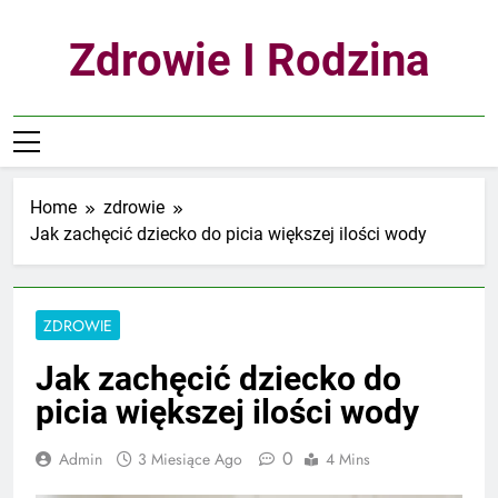
Skip
to
Zdrowie I Rodzina
content
Home
zdrowie
Jak zachęcić dziecko do picia większej ilości wody
ZDROWIE
Jak zachęcić dziecko do
picia większej ilości wody
0
Admin
3 Miesiące Ago
4 Mins