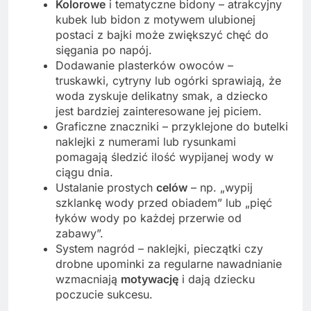
Kolorowe
i tematyczne bidony – atrakcyjny
kubek lub bidon z motywem ulubionej
postaci z bajki może zwiększyć chęć do
sięgania po napój.
Dodawanie plasterków owoców –
truskawki, cytryny lub ogórki sprawiają, że
woda zyskuje delikatny smak, a dziecko
jest bardziej zainteresowane jej piciem.
Graficzne znaczniki – przyklejone do butelki
naklejki z numerami lub rysunkami
pomagają śledzić ilość wypijanej wody w
ciągu dnia.
Ustalanie prostych
celów
– np. „wypij
szklankę wody przed obiadem” lub „pięć
łyków wody po każdej przerwie od
zabawy”.
System nagród – naklejki, pieczątki czy
drobne upominki za regularne nawadnianie
wzmacniają
motywację
i dają dziecku
poczucie sukcesu.