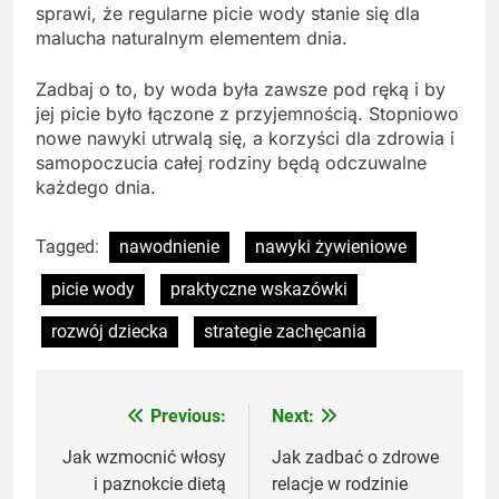
sprawi, że regularne picie wody stanie się dla
malucha naturalnym elementem dnia.
Zadbaj o to, by woda była zawsze pod ręką i by
jej picie było łączone z przyjemnością. Stopniowo
nowe nawyki utrwalą się, a korzyści dla zdrowia i
samopoczucia całej rodziny będą odczuwalne
każdego dnia.
Tagged:
nawodnienie
nawyki żywieniowe
picie wody
praktyczne wskazówki
rozwój dziecka
strategie zachęcania
Previous:
Next:
Nawigacja
wpisu
Jak wzmocnić włosy
Jak zadbać o zdrowe
i paznokcie dietą
relacje w rodzinie