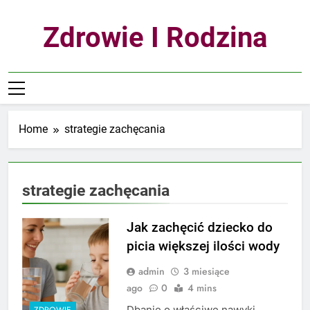
Skip
to
Zdrowie I Rodzina
content
Home
strategie zachęcania
strategie zachęcania
Jak zachęcić dziecko do
picia większej ilości wody
admin
3 miesiące
ago
0
4 mins
Dbanie o właściwe nawyki
ZDROWIE