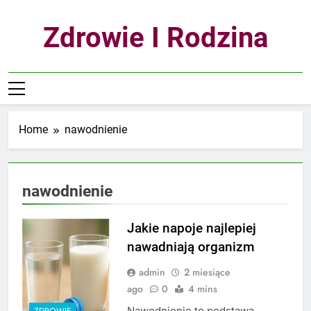
Skip
to
Zdrowie I Rodzina
content
Home
nawodnienie
nawodnienie
Jakie napoje najlepiej
nawadniają organizm
admin
2 miesiące
ago
0
4 mins
Nawodnienie to podstawa
ZDROWIE