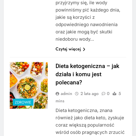
przyjrzymy się, ile wody
powinniśmy pić każdego dnia,
jakie są korzyści z
odpowiedniego nawodnienia
oraz jakie mogą być skutki
niedoboru wody…
Czytaj więcej
Dieta ketogeniczna – jak
działa i komu jest
polecana?
admin
2 lata ago
0
5
mins
ZDROWIE
Dieta ketogeniczna, znana
również jako dieta keto, zyskuje
coraz większą popularność
wśród osób pragnących zrzucić