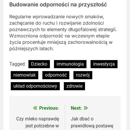
Budowanie odporności na przyszłość
Regularne wprowadzanie nowych smaków,
zachęcanie do ruchu i rozwijanie zdolności
poznawczych to elementy długofalowej strategii.
Wzmocniona odporność na wczesnym etapie
życia procentuje mniejszą zachorowalnością w
późniejszych latach.
Tagged:
Dziecko
immunologia
inwestycja
niemowlak
odporność
rozwój
układ odpornościowy
zdrowie
Previous:
Next:
Nawigacja
wpisu
Czy mleko naprawdę
Jak dbać o
jest potrzebne w
prawidłową postawę