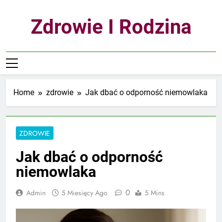
Skip
to
Zdrowie I Rodzina
content
Home
zdrowie
Jak dbać o odporność niemowlaka
ZDROWIE
Jak dbać o odporność
niemowlaka
0
Admin
5 Miesięcy Ago
5 Mins