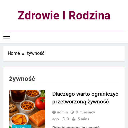
Skip
to
Zdrowie I Rodzina
content
Home
żywność
żywność
Dlaczego warto ograniczyć
przetworzoną żywność
admin
9 miesięcy
ago
0
5 mins
Przetworzona żywność
ZDROWIE