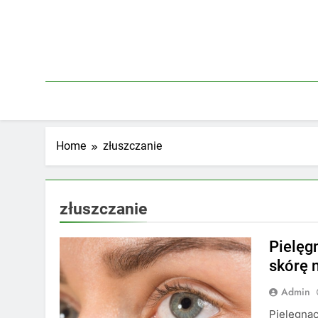
Skip
to
content
Home
złuszczanie
złuszczanie
Pielęg
skórę 
Admin
Pielęgnac