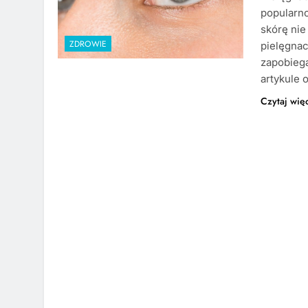
popularno
skórę nie
ZDROWIE
pielęgnac
zapobieg
artykule
Czytaj wię