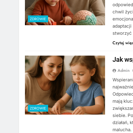
odpowiedn
chwil życ
emocjonal
ZDROWIE
adaptacji
stworzyć 
Czytaj wię
Jak ws
Admin
Wspieran
najważnie
Odpowied
mają kluc
zwiększa
ZDROWIE
siebie. P
działań, 
malucha.