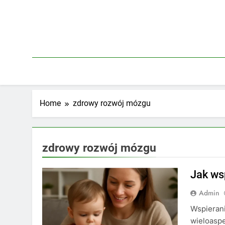
Skip
to
content
Home
zdrowy rozwój mózgu
zdrowy rozwój mózgu
Jak ws
Admin
Wspieran
wieloaspe