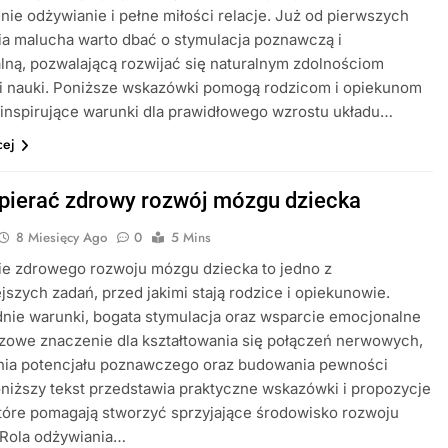
ie odżywianie i pełne miłości relacje. Już od pierwszych
ia malucha warto dbać o stymulacja poznawczą i
ną, pozwalającą rozwijać się naturalnym zdolnościom
 i nauki. Poniższe wskazówki pomogą rodzicom i opiekunom
inspirujące warunki dla prawidłowego wzrostu układu…
cej
pierać zdrowy rozwój mózgu dziecka
8 Miesięcy Ago
0
5 Mins
ie zdrowego rozwoju mózgu dziecka to jedno z
jszych zadań, przed jakimi stają rodzice i opiekunowie.
nie warunki, bogata stymulacja oraz wsparcie emocjonalne
zowe znaczenie dla kształtowania się połączeń nerwowych,
nia potencjału poznawczego oraz budowania pewności
oniższy tekst przedstawia praktyczne wskazówki i propozycje
które pomagają stworzyć sprzyjające środowisko rozwoju
 Rola odżywiania…