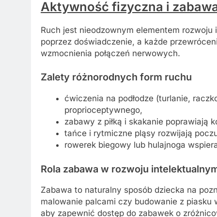
Aktywność fizyczna i zabawa
Ruch jest nieodzownym elementem rozwoju int
poprzez doświadczenie, a każde przewróceni
wzmocnienia połączeń nerwowych.
Zalety różnorodnych form
ruch
u
ćwiczenia na podłodze (turlanie, raczk
proprioceptywnego,
zabawy z piłką i skakanie poprawiają k
tańce i rytmiczne pląsy rozwijają pocz
rowerek biegowy lub hulajnoga wspier
Rola
zabawa
w rozwoju intelektualny
Zabawa to naturalny sposób dziecka na pozn
malowanie palcami czy budowanie z piasku 
aby zapewnić dostęp do zabawek o zróżnicow