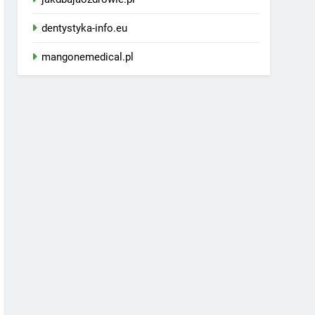
dentystyka-info.eu
mangonemedical.pl