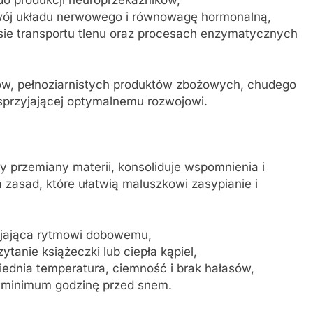
wój układu nerwowego i równowagę hormonalną,
esie transportu tlenu oraz procesach enzymatycznych
, pełnoziarnistych produktów zbożowych, chudego
 sprzyjającej optymalnemu rozwojowi.
przemiany materii, konsoliduje wspomnienia i
 zasad, które ułatwią maluszkowi zasypianie i
rzyjająca rytmowi dobowemu,
tanie książeczki lub ciepła kąpiel,
ednia temperatura, ciemność i brak hałasów,
na minimum godzinę przed snem.