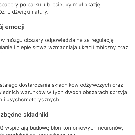
acery po parku lub lesie, by miał okazję
óżne dźwięki natury.
ój emocji
e w mózgu obszary odpowiedzialne za regulację
lanie i ciepłe słowa wzmacniają układ limbiczny oraz
i.
tałego dostarczania składników odżywczych oraz
wiednich warunków w tych dwóch obszarach sprzyja
 i psychomotorycznych.
zbędne składniki
A) wspierają budowę błon komórkowych neuronów,
 do produkcji neuroprzekaźników,