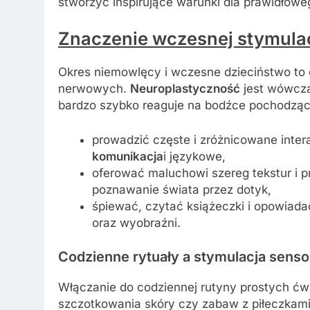
stworzyć inspirujące warunki dla prawidłow
Znaczenie wczesnej stymula
Okres niemowlęcy i wczesne dzieciństwo to 
nerwowych.
Neuroplastyczność
jest wówcza
bardzo szybko reaguje na bodźce pochodzące
prowadzić częste i zróżnicowane intera
komunikacja
i językowe,
oferować maluchowi szereg tekstur i p
poznawanie świata przez dotyk,
śpiewać, czytać książeczki i opowiadać
oraz wyobraźni.
Codzienne rytuały a stymulacja sens
Włączanie do codziennej rutyny prostych ćw
szczotkowania skóry czy zabaw z piłeczkami