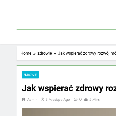
Skip
to
content
Home
zdrowie
Jak wspierać zdrowy rozwój m
ZDROWIE
Jak wspierać zdrowy r
0
Admin
3 Miesiące Ago
5 Mins