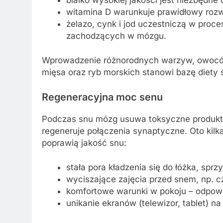
witamina D warunkuje prawidłowy roz
żelazo, cynk i jod uczestniczą w proc
zachodzących w mózgu.
Wprowadzenie różnorodnych warzyw, owoców
mięsa oraz ryb morskich stanowi bazę diety
Regeneracyjna moc
sen
u
Podczas snu mózg usuwa toksyczne produkty 
regeneruje połączenia synaptyczne. Oto kilka
poprawią jakość snu:
stała pora kładzenia się do łóżka, sp
wyciszające zajęcia przed snem, np. czy
komfortowe warunki w pokoju – odpowi
unikanie ekranów (telewizor, tablet) 