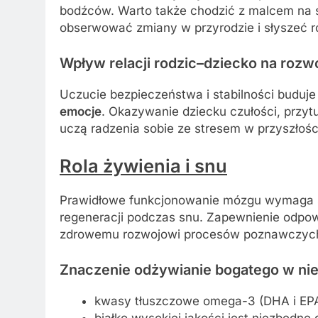
bodźców. Warto także chodzić z malcem na sp
obserwować zmiany w przyrodzie i słyszeć r
Wpływ relacji rodzic–dziecko na rozw
Uczucie bezpieczeństwa i stabilności buduj
emocje
. Okazywanie dziecku czułości, przytu
uczą radzenia sobie ze stresem w przyszłośc
Rola żywienia i snu
Prawidłowe funkcjonowanie mózgu wymaga s
regeneracji podczas snu. Zapewnienie odpo
zdrowemu rozwojowi procesów poznawczych
Znaczenie
odżywianie
bogatego w nie
kwasy tłuszczowe omega-3 (DHA i EP
białko wysokiej jakości jest niezbędne