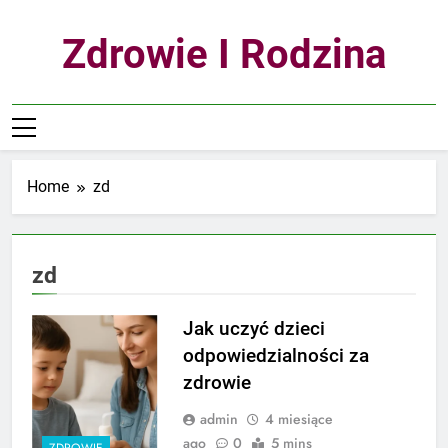
Skip
to
Zdrowie I Rodzina
content
Home
zd
zd
Jak uczyć dzieci
odpowiedzialności za
zdrowie
admin
4 miesiące
ago
0
5 mins
ZDROWIE