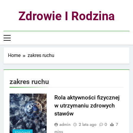
Skip
to
Zdrowie I Rodzina
content
Home
zakres ruchu
zakres ruchu
Rola aktywności fizycznej
w utrzymaniu zdrowych
stawów
admin
2 lata ago
0
7
mins
ZDROWIE