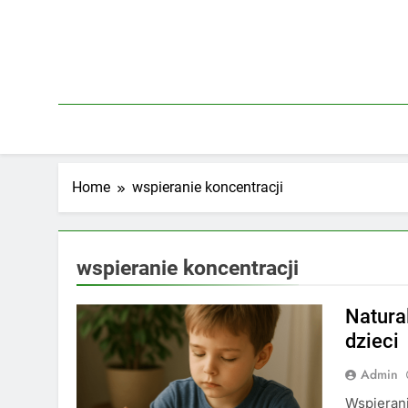
Skip
to
content
Home
wspieranie koncentracji
wspieranie koncentracji
Natura
dzieci
Admin
Wspierani