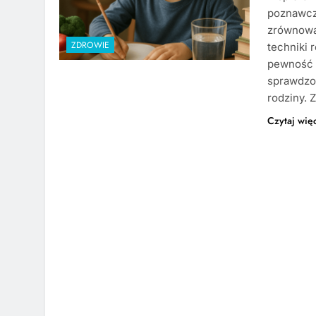
poznawcz
zrównoważ
ZDROWIE
techniki 
pewność s
sprawdzo
rodziny. 
Czytaj wię