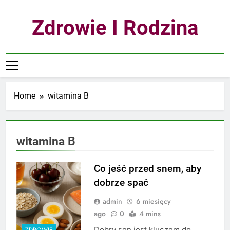
Skip
to
Zdrowie I Rodzina
content
Home
witamina B
witamina B
Co jeść przed snem, aby
dobrze spać
admin
6 miesięcy
ago
0
4 mins
Dobry sen jest kluczem do
ZDROWIE