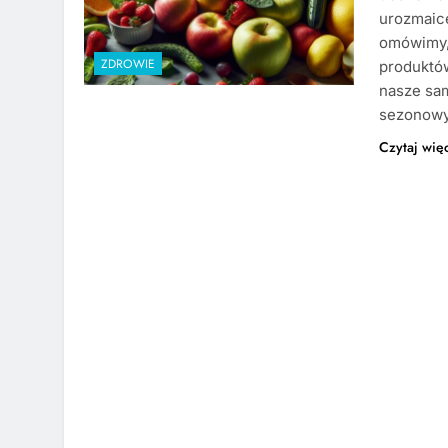
urozmaice
omówimy, 
ZDROWIE
produktó
nasze sam
sezonowy
Czytaj wię