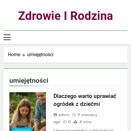
Skip
to
Zdrowie I Rodzina
content
Home
umiejętności
umiejętności
Dlaczego warto uprawiać
ogródek z dziećmi
admin
9 miesięcy
ago
0
4 mins
Uprawa ogródka z dziećmi to
ZDROWIE