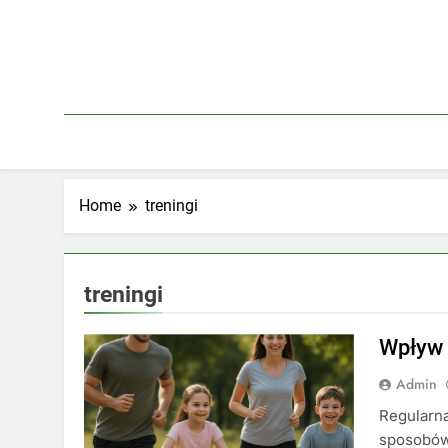
Skip
to
content
Home
treningi
treningi
Wpływ 
Admin
Regularna
sposobów 