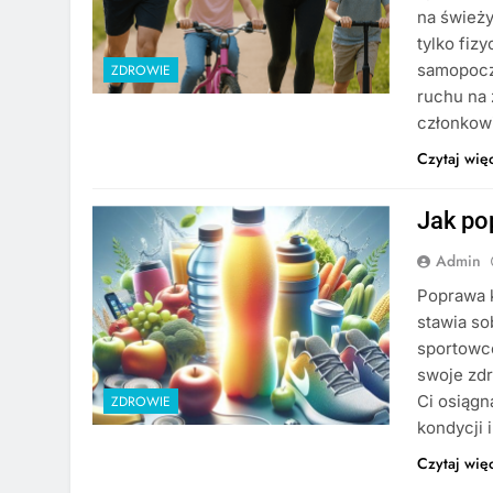
na świeży
tylko fiz
samopocz
ZDROWIE
ruchu na
członkow
Czytaj wię
Jak po
Admin
Poprawa k
stawia so
sportowce
swoje zdr
Ci osiągn
ZDROWIE
kondycji 
Czytaj wię