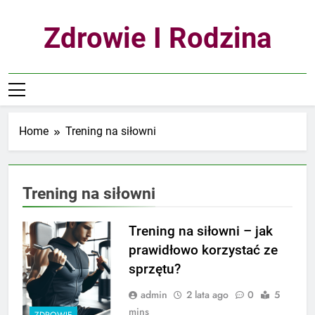
Skip
to
Zdrowie I Rodzina
content
Home
Trening na siłowni
Trening na siłowni
Trening na siłowni – jak
prawidłowo korzystać ze
sprzętu?
admin
2 lata ago
0
5
mins
ZDROWIE