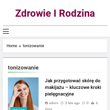
Skip
to
Zdrowie I Rodzina
content
Home
tonizowanie
tonizowanie
Jak przygotować skórę do
makijażu – kluczowe kroki
pielęgnacyjne
admin
2 lata ago
0
6
mins
ZDROWIE