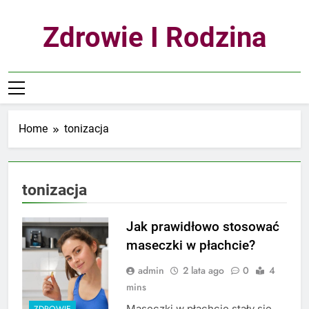
Skip
to
Zdrowie I Rodzina
content
Home
tonizacja
tonizacja
Jak prawidłowo stosować
maseczki w płachcie?
admin
2 lata ago
0
4
mins
Maseczki w płachcie stały się
ZDROWIE