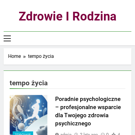
Skip
to
Zdrowie I Rodzina
content
Home
tempo życia
tempo życia
Poradnie psychologiczne
– profesjonalne wsparcie
dla Twojego zdrowia
psychicznego
admin
2 lata ago
0
4
ZDROWIE