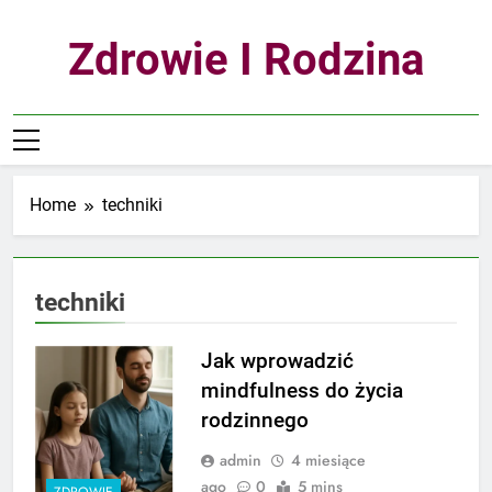
Skip
to
Zdrowie I Rodzina
content
Home
techniki
techniki
Jak wprowadzić
mindfulness do życia
rodzinnego
admin
4 miesiące
ago
0
5 mins
ZDROWIE