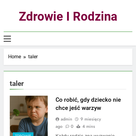
Skip
to
Zdrowie I Rodzina
content
Home
taler
taler
Co robić, gdy dziecko nie
chce jeść warzyw
admin
9 miesięcy
ago
0
4 mins
Każdy rodzic zna wyzwanie,
ZDROWIE