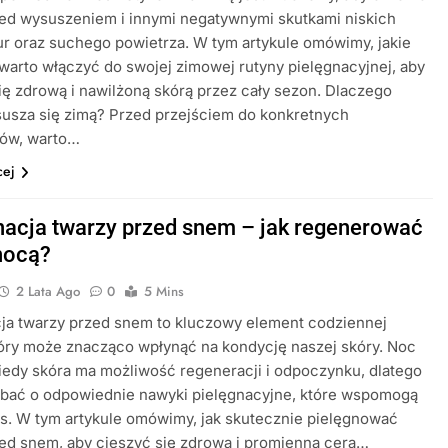
ed wysuszeniem i innymi negatywnymi skutkami niskich
r oraz suchego powietrza. W tym artykule omówimy, jakie
warto włączyć do swojej zimowej rutyny pielęgnacyjnej, aby
ię zdrową i nawilżoną skórą przez cały sezon. Dlaczego
usza się zimą? Przed przejściem do konkretnych
ów, warto…
cej
nacja twarzy przed snem – jak regenerować
nocą?
2 Lata Ago
0
5 Mins
ja twarzy przed snem to kluczowy element codziennej
tóry może znacząco wpłynąć na kondycję naszej skóry. Noc
kiedy skóra ma możliwość regeneracji i odpoczynku, dlatego
dbać o odpowiednie nawyki pielęgnacyjne, które wspomogą
s. W tym artykule omówimy, jak skutecznie pielęgnować
ed snem, aby cieszyć się zdrową i promienną cerą…