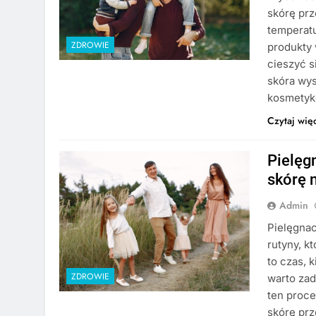
skórę prz
temperatu
ZDROWIE
produkty 
cieszyć s
skóra wys
kosmetyk
Czytaj wię
Pielęg
skórę 
Admin
Pielęgnac
rutyny, k
to czas, 
ZDROWIE
warto za
ten proce
skórę prz