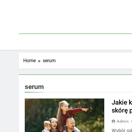
Skip
to
content
Home
serum
serum
Jakie 
skórę 
Admin
Wybór od