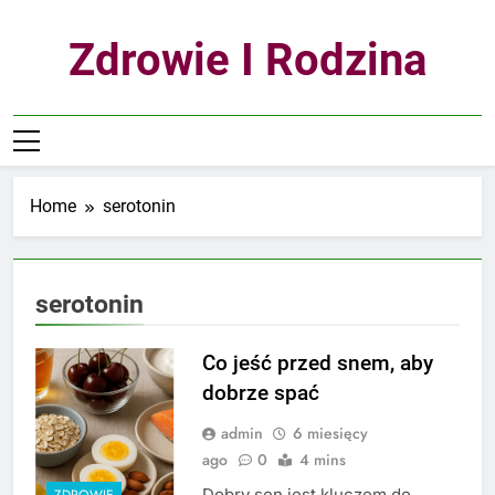
Skip
to
Zdrowie I Rodzina
content
Home
serotonin
serotonin
Co jeść przed snem, aby
dobrze spać
admin
6 miesięcy
ago
0
4 mins
Dobry sen jest kluczem do
ZDROWIE