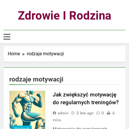
Skip
to
Zdrowie I Rodzina
content
Home
rodzaje motywacji
rodzaje motywacji
Jak zwiększyć motywację
do regularnych treningów?
admin
2 lata ago
0
6
mins
Motywacja do regularnych
ZDROWIE