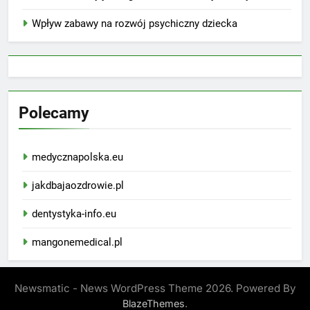
Wpływ zabawy na rozwój psychiczny dziecka
Polecamy
medycznapolska.eu
jakdbajaozdrowie.pl
dentystyka-info.eu
mangonemedical.pl
Newsmatic - News WordPress Theme 2026. Powered By
.
BlazeThemes