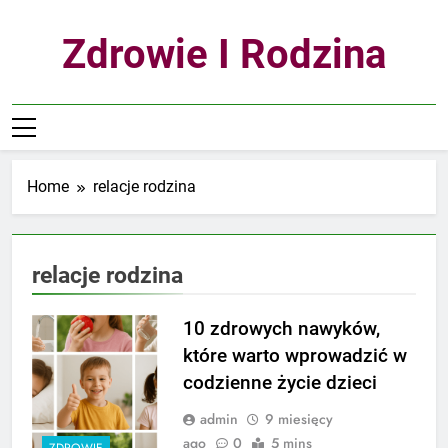
Skip
to
Zdrowie I Rodzina
content
Home
relacje rodzina
relacje rodzina
10 zdrowych nawyków,
które warto wprowadzić w
codzienne życie dzieci
admin
9 miesięcy
ago
0
5 mins
ZDROWIE