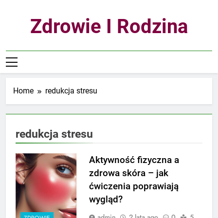
Skip
to
Zdrowie I Rodzina
content
Home
redukcja stresu
redukcja stresu
Aktywność fizyczna a
zdrowa skóra – jak
ćwiczenia poprawiają
wygląd?
admin
2 lata ago
0
5
ZDROWIE