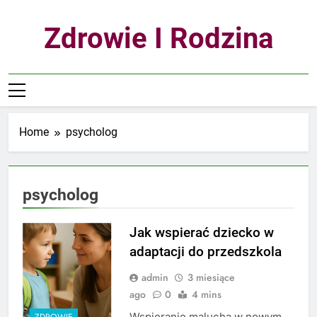
Skip
to
Zdrowie I Rodzina
content
Home
psycholog
psycholog
Jak wspierać dziecko w
adaptacji do przedszkola
admin
3 miesiące
ago
0
4 mins
Wspieranie malucha w nowym
ZDROWIE