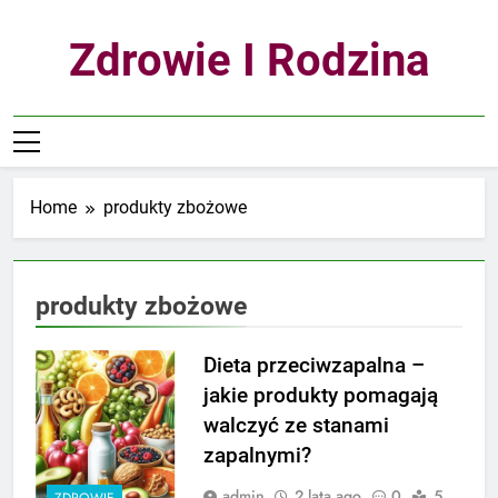
Skip
to
Zdrowie I Rodzina
content
Home
produkty zbożowe
produkty zbożowe
Dieta przeciwzapalna –
jakie produkty pomagają
walczyć ze stanami
zapalnymi?
admin
2 lata ago
0
5
ZDROWIE