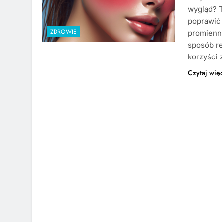
wygląd? T
poprawić 
ZDROWIE
promienny
sposób re
korzyści
Czytaj wię