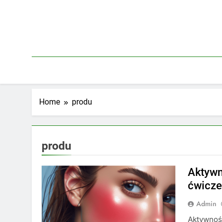
Skip
to
content
Home
produ
produ
Aktywn
ćwicze
Admin
Aktywność