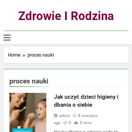
Skip
to
Zdrowie I Rodzina
content
Home
proces nauki
proces nauki
Jak uczyć dzieci higieny i
dbania o siebie
admin
8 miesięcy
ago
0
5 mins
Nauka dbania o własne ciało to
ZDROWIE